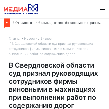
В
Отрадненской больнице завершён капремонт терапевтического корпуса
Главная
Новости
Бизнес
В Свердловской области суд признал руководящих
сотрудников фирмы виновными в махинациях при
выполнении работ по содержанию дорог
В Свердловской области
суд признал руководящих
сотрудников фирмы
виновными в махинациях
при выполнении работ по
содержанию дорог