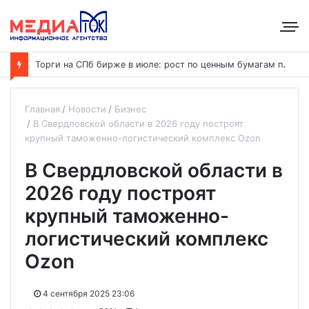
Т
орги на СПб бирже в июле: рост по ценным бумагам при общем снижении объёмов
Главная
Новости
Бизнес
В Свердловской области в 2026 году построят
крупный таможенно-логистический комплекс Ozon
В Свердловской области в
2026 году построят
крупный таможенно-
логистический комплекс
Ozon
4 сентября 2025 23:06