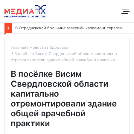
В
Отрадненской больнице завершён капремонт терапевтического корпуса
Главная
Новости
Здоровье
В посёлке Висим Свердловской области капитально
отремонтировали здание общей врачебной практики
В посёлке Висим
Свердловской области
капитально
отремонтировали здание
общей врачебной
практики