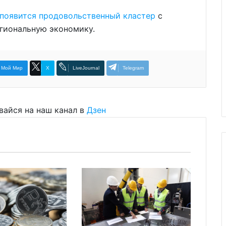
появится продовольственный кластер
с
гиональную экономику.
Мой Мир
X
LiveJournal
Telegram
вайся на наш канал в
Дзен