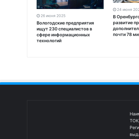
24 июня 20
26 июня 2025
В Оренбург
развитие п
Вологодские предприятия
дополнител
ищут 230 специалистов в
почти 78 м
сфере информационных
технологий
Наи
ТОК
Рег
выд